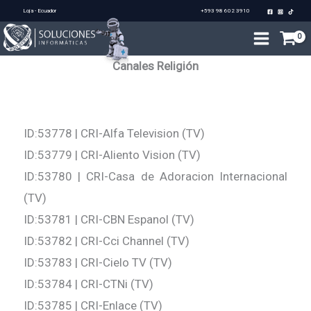
Ir
Loja - Ecuador
+593 98 602 3910
al
contenido
Canales Religión
ID:53778 | CRI-Alfa Television (TV)
ID:53779 | CRI-Aliento Vision (TV)
ID:53780 | CRI-Casa de Adoracion Internacional
(TV)
ID:53781 | CRI-CBN Espanol (TV)
ID:53782 | CRI-Cci Channel (TV)
ID:53783 | CRI-Cielo TV (TV)
ID:53784 | CRI-CTNi (TV)
ID:53785 | CRI-Enlace (TV)