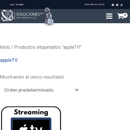
Ir
Loja - Ecuador
+593 98 602 3910
al
contenido
Inicio
/ Productos etiquetados “appleTV”
appleTV
Mostrando el único resultado
Rango
de
precios:
desde
$3,70