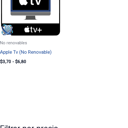
hasta
$6,80
No renovables
Apple Tv (No Renovable)
$
3,70
-
$
6,80