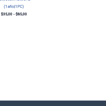
$85,00
(1año|1PC)
$
35,00
-
$
85,00