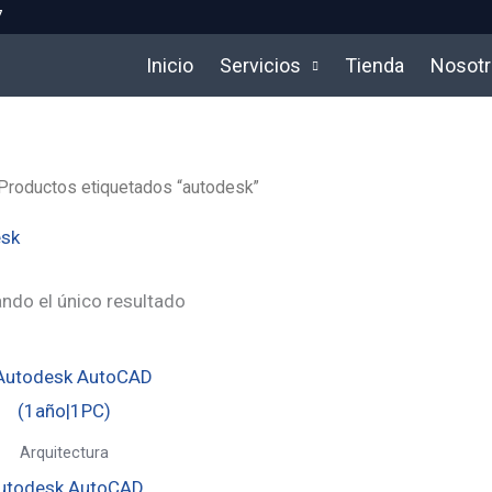
7
Inicio
Servicios
Tienda
Nosot
Productos etiquetados “autodesk”
esk
ndo el único resultado
Rango
de
precios:
desde
$35,00
Arquitectura
hasta
utodesk AutoCAD