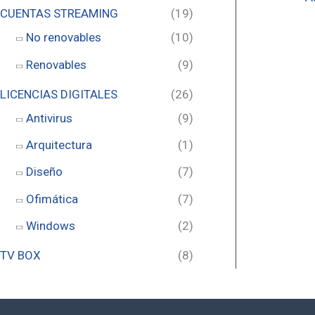
n
x
CUENTAS STREAMING
(19)
i
i
No renovables
(10)
m
m
Renovables
(9)
o
o
LICENCIAS DIGITALES
(26)
Antivirus
(9)
Arquitectura
(1)
Diseño
(7)
Ofimática
(7)
Windows
(2)
TV BOX
(8)