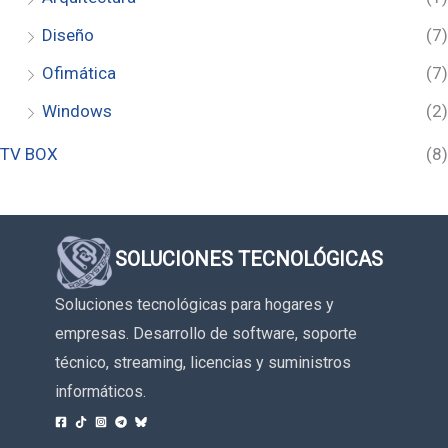
Diseño
(7)
Ofimática
(7)
Windows
(2)
TV BOX
(8)
SOLUCIONES TECNOLÓGICAS
Soluciones tecnológicas para hogares y
empresas. Desarrollo de software, soporte
técnico, streaming, licencias y suministros
informáticos.