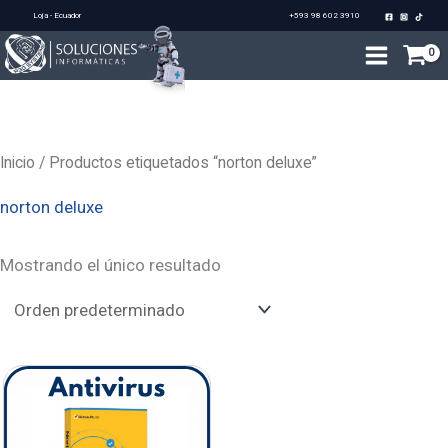
Ir
Loja - Ecuador
+593 98 602 3910
al
contenido
Inicio
/ Productos etiquetados “norton deluxe”
norton deluxe
Mostrando el único resultado