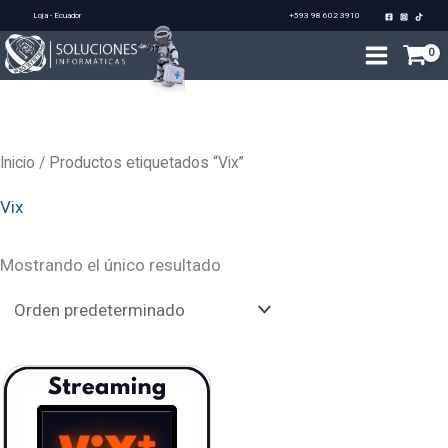
Ir
Loja - Ecuador
+593 98 602 3910
al
contenido
Inicio
/ Productos etiquetados “Vix”
Vix
Mostrando el único resultado