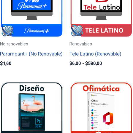
hasta
$580,00
No renovables
Renovables
Paramount+ (No Renovable)
Tele Latino (Renovable)
$
1,60
$
6,00
-
$
580,00
Rango
de
precios:
desde
$10,00
hasta
$40,00