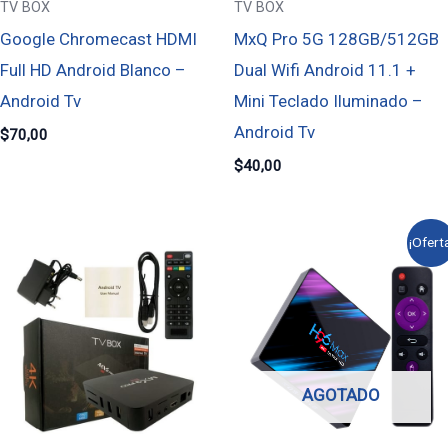
TV BOX
TV BOX
Google Chromecast HDMI
MxQ Pro 5G 128GB/512GB
Full HD Android Blanco –
Dual Wifi Android 11.1 +
Android Tv
Mini Teclado Iluminado –
Android Tv
$
70,00
$
40,00
El
El
¡Oferta
precio
precio
original
actual
era:
es:
$80,00.
$70,00.
AGOTADO