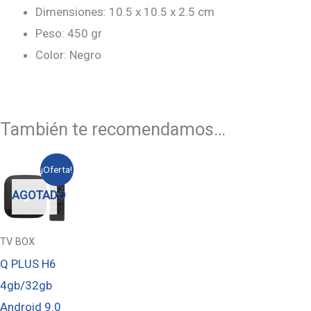
Dimensiones: 10.5 x 10.5 x 2.5 cm
Peso: 450 gr
Color: Negro
También te recomendamos…
El
El
¡Oferta!
precio
precio
original
actual
AGOTADO
era:
es:
$90,00.
$80,00.
TV BOX
Q PLUS H6
4gb/32gb
Android 9.0