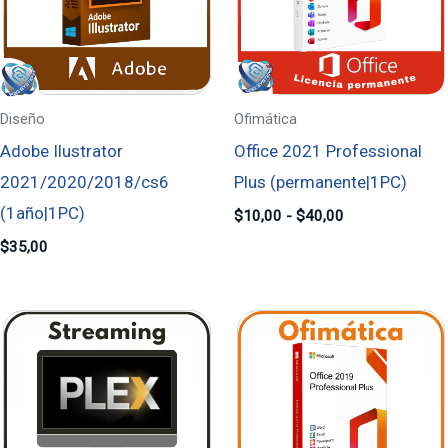
$40,00
Diseño
Ofimática
Adobe Ilustrator
Office 2021 Professional
2021/2020/2018/cs6
Plus (permanente|1PC)
(1año|1PC)
$
10,00
-
$
40,00
$
35,00
Rango
Rango
de
de
precios:
precios:
desde
desde
$3,50
$10,00
hasta
hasta
$12,40
$40,00