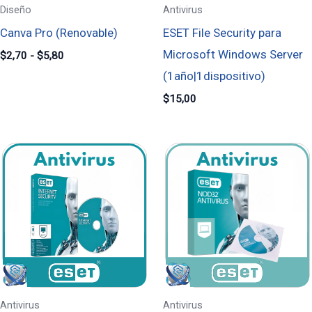
Diseño
Antivirus
Canva Pro (Renovable)
ESET File Security para
Microsoft Windows Server
$
2,70
-
$
5,80
(1año|1dispositivo)
$
15,00
Rango
de
precios:
desde
$10,00
hasta
$35,00
Antivirus
Antivirus