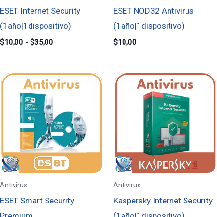
ESET Internet Security
ESET NOD32 Antivirus
(1año|1dispositivo)
(1año|1dispositivo)
$
10,00
-
$
35,00
$
10,00
Rango
Rango
de
de
precios:
precios:
desde
desde
$15,00
$10,00
hasta
hasta
$35,00
$35,00
Antivirus
Antivirus
ESET Smart Security
Kaspersky Internet Security
Premium
(1año|1dispositivo)