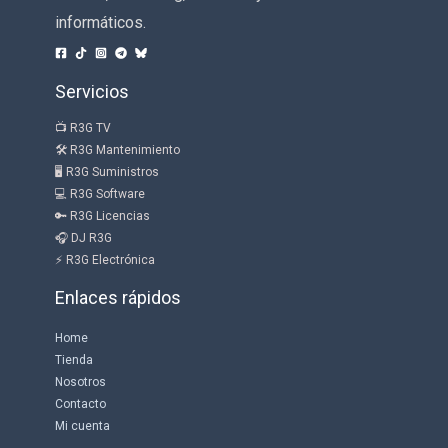
informáticos.
Servicios
📺 R3G TV
🛠 R3G Mantenimiento
🖥 R3G Suministros
💻 R3G Software
🔑 R3G Licencias
🎧 DJ R3G
⚡ R3G Electrónica
Enlaces rápidos
Home
Tienda
Nosotros
Contacto
Mi cuenta