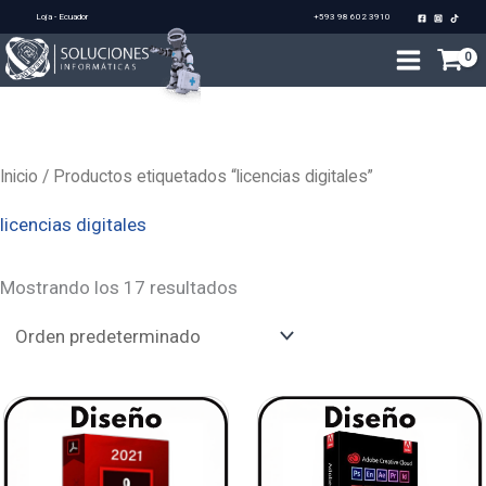
Ir
Loja - Ecuador
+593 98 602 3910
al
contenido
Inicio
/ Productos etiquetados “licencias digitales”
licencias digitales
Mostrando los 17 resultados