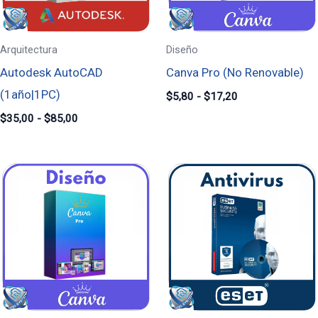
Arquitectura
Diseño
Autodesk AutoCAD
Canva Pro (No Renovable)
(1año|1PC)
$
5,80
-
$
17,20
$
35,00
-
$
85,00
Rango
de
precios:
desde
$2,70
hasta
$5,80