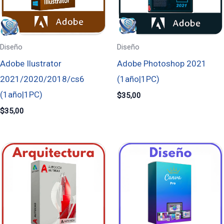
Diseño
Diseño
Adobe Ilustrator
Adobe Photoshop 2021
2021/2020/2018/cs6
(1año|1PC)
(1año|1PC)
$
35,00
$
35,00
Rango
Rango
de
de
precios:
precios:
desde
desde
$35,00
$5,80
hasta
hasta
$85,00
$17,20